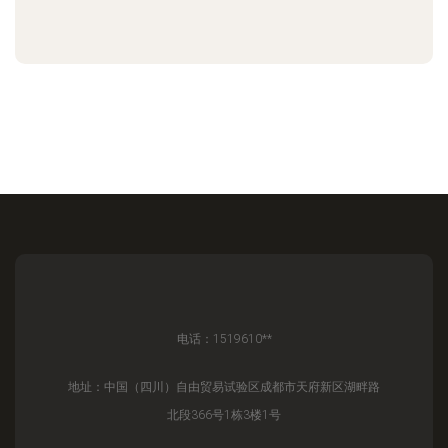
电话：1519610**
地址：中国（四川）自由贸易试验区成都市天府新区湖畔路
北段366号1栋3楼1号