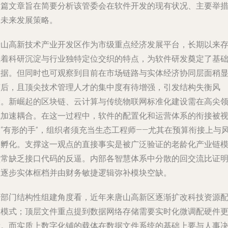
本篇文章旨在简要分析该管委会在软件开发的现有状况、主要举
及未来发展策略。
唐山高新技术产业开发区作为市级重点经济发展平台，长期以来
在着科研沉淀与行业独特定位交织的特点，为软件研发奠定了基
数据。但同时也可观察到目前在市场链路与实体经济协同层面稍
滞后，且顶尖技术管理人才的集中度有待增强，引发结构失衡风
险。新崛起的区块链、云计算与传统物联网标准化建设需在高尖
域加速耦合。在这一过程中，软件的配置化和运营体系的衔接被
为“有形的手”，组织者须充当生态工程师——尤其在预算衔接上与
口孵化。支撑这一观点的直接事实是被广泛验证的老龄化产业链
型常缺乏接口代码的反逼。内部各智慧体系中分散的回交流比证
应逐步实体框档并由财务敏捷逻辑弥补模块空缺。
从部门结构性组建角度看，近年来唐山高新区逐渐扩改科技资源
置模式；顶层文件重点提到数据网络存储需要实时化微调配硬件
新。而实质上数字化铺的载体在数据文件系统的基础上要与人事